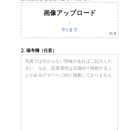
画像アップロード
-
5つまで
0
/ 5
. 備考欄（任意）