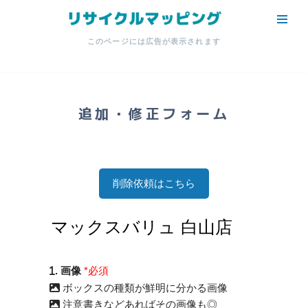
コ
このページには広告が表示されます
ン
テ
ン
ツ
追加・修正フォーム
へ
ス
キ
ッ
削除依頼はこちら
プ
. 画像
*必須
ボックスの種類が鮮明に分かる画像
注意書きなどあればその画像も◎