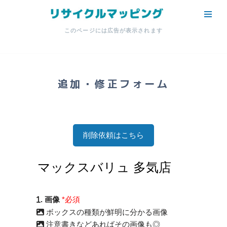
コ
このページには広告が表示されます
ン
テ
ン
ツ
追加・修正フォーム
へ
ス
キ
ッ
削除依頼はこちら
プ
. 画像
*必須
ボックスの種類が鮮明に分かる画像
注意書きなどあればその画像も◎