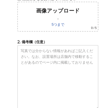
画像アップロード
-
5つまで
0
/ 5
. 備考欄（任意）