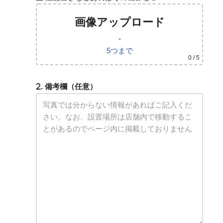
画像アップロード
-
5つまで
0
/ 5
. 備考欄（任意）