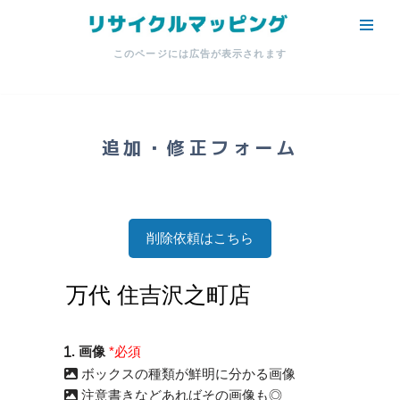
コ
このページには広告が表示されます
ン
テ
ン
ツ
追加・修正フォーム
へ
ス
キ
ッ
削除依頼はこちら
プ
. 画像
*必須
ボックスの種類が鮮明に分かる画像
注意書きなどあればその画像も◎