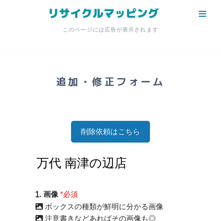
コ
このページには広告が表示されます
ン
テ
ン
ツ
追加・修正フォーム
へ
ス
キ
ッ
削除依頼はこちら
プ
. 画像
*必須
ボックスの種類が鮮明に分かる画像
注意書きなどあればその画像も◎