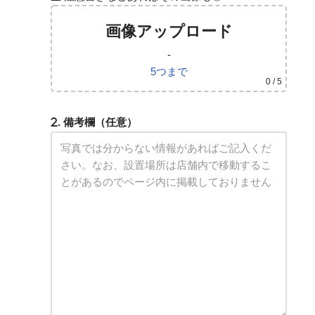
画像アップロード
-
5つまで
0
/ 5
. 備考欄（任意）