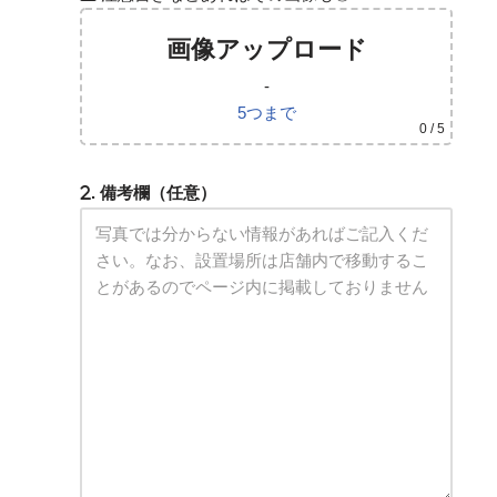
画像アップロード
-
5つまで
0
/ 5
. 備考欄（任意）