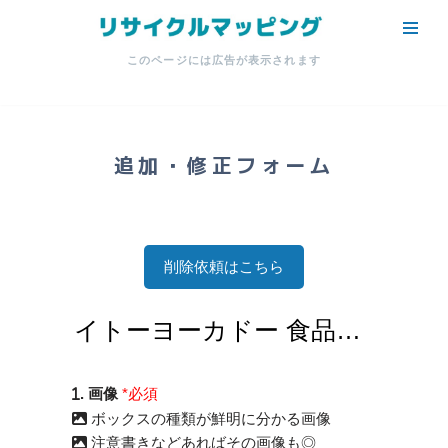
コ
このページには広告が表示されます
ン
テ
ン
ツ
追加・修正フォーム
へ
ス
キ
ッ
削除依頼はこちら
プ
. 画像
*必須
ボックスの種類が鮮明に分かる画像
注意書きなどあればその画像も◎