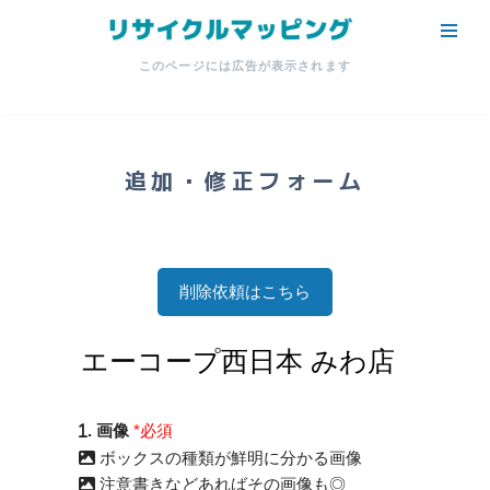
コ
このページには広告が表示されます
ン
テ
ン
ツ
追加・修正フォーム
へ
ス
キ
ッ
削除依頼はこちら
プ
. 画像
*必須
ボックスの種類が鮮明に分かる画像
注意書きなどあればその画像も◎