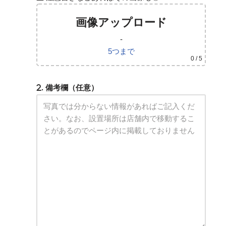
画像アップロード
-
5つまで
0
/ 5
. 備考欄（任意）