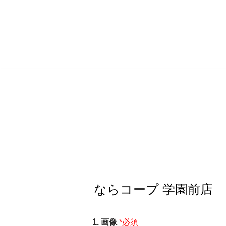
コ
ン
テ
ン
ツ
へ
ス
キ
ッ
プ
. 画像
*必須