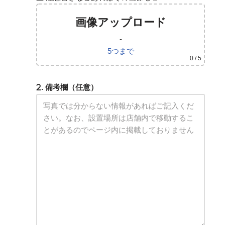
画像アップロード
-
5つまで
0
/ 5
. 備考欄（任意）