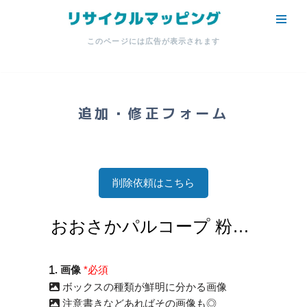
コ
このページには広告が表示されます
ン
テ
ン
ツ
追加・修正フォーム
へ
ス
キ
ッ
削除依頼はこちら
プ
. 画像
*必須
ボックスの種類が鮮明に分かる画像
注意書きなどあればその画像も◎