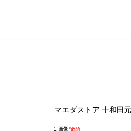
コ
ン
テ
ン
ツ
へ
ス
キ
ッ
プ
. 画像
*必須