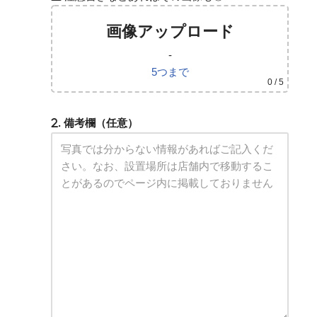
画像アップロード
-
5つまで
0
/ 5
. 備考欄（任意）