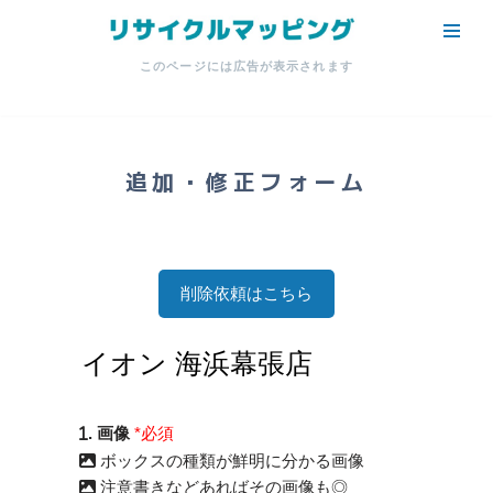
コ
このページには広告が表示されます
ン
テ
ン
ツ
追加・修正フォーム
へ
ス
キ
ッ
削除依頼はこちら
プ
. 画像
*必須
ボックスの種類が鮮明に分かる画像
注意書きなどあればその画像も◎