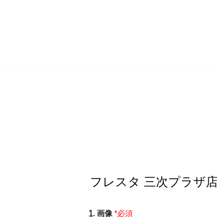
コ
ン
テ
ン
ツ
へ
ス
キ
ッ
プ
. 画像
*必須