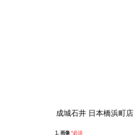
コ
ン
テ
ン
ツ
へ
ス
キ
ッ
プ
. 画像
*必須