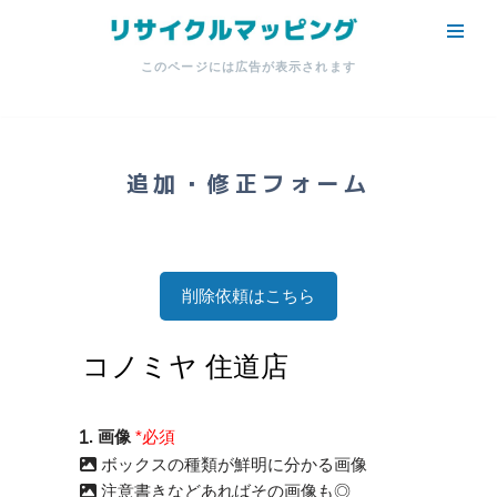
コ
このページには広告が表示されます
ン
テ
ン
ツ
追加・修正フォーム
へ
ス
キ
ッ
削除依頼はこちら
プ
. 画像
*必須
ボックスの種類が鮮明に分かる画像
注意書きなどあればその画像も◎