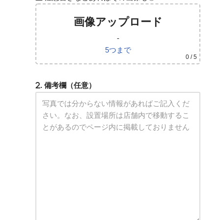
画像アップロード
-
5つまで
0
/ 5
. 備考欄（任意）