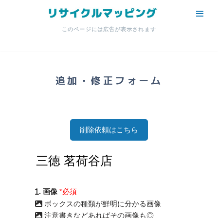
コ
このページには広告が表示されます
ン
テ
ン
ツ
追加・修正フォーム
へ
ス
キ
ッ
削除依頼はこちら
プ
. 画像
*必須
ボックスの種類が鮮明に分かる画像
注意書きなどあればその画像も◎