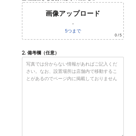
画像アップロード
-
5つまで
0
/ 5
. 備考欄（任意）