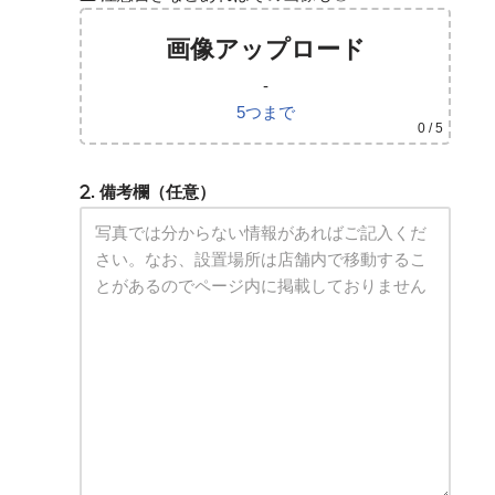
画像アップロード
-
5つまで
0
/ 5
. 備考欄（任意）