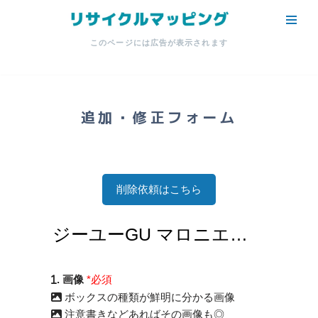
コ
このページには広告が表示されます
ン
テ
ン
ツ
追加・修正フォーム
へ
ス
キ
ッ
削除依頼はこちら
プ
. 画像
*必須
ボックスの種類が鮮明に分かる画像
注意書きなどあればその画像も◎