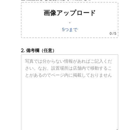
画像アップロード
-
5つまで
0
/ 5
. 備考欄（任意）