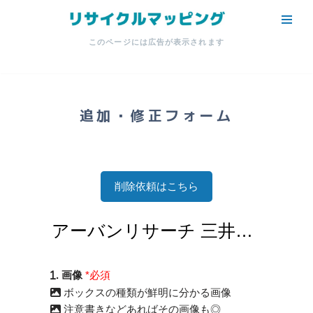
コ
このページには広告が表示されます
ン
テ
ン
ツ
追加・修正フォーム
へ
ス
キ
ッ
削除依頼はこちら
プ
. 画像
*必須
ボックスの種類が鮮明に分かる画像
注意書きなどあればその画像も◎