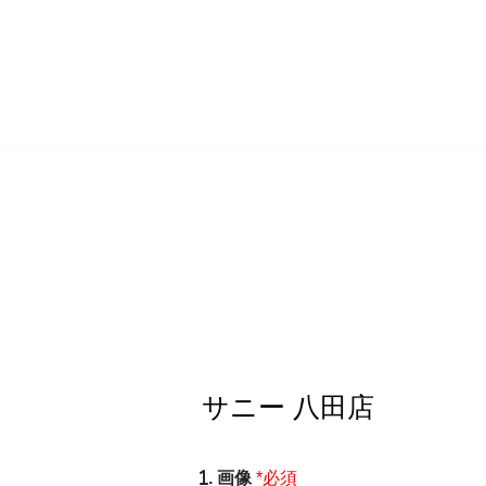
コ
ン
テ
ン
ツ
へ
ス
キ
ッ
プ
. 画像
*必須