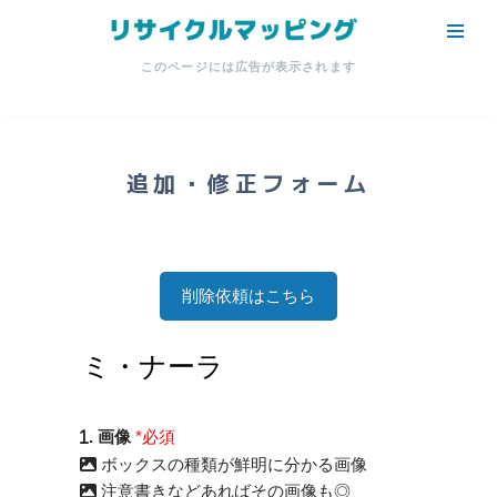
コ
このページには広告が表示されます
ン
テ
ン
ツ
追加・修正フォーム
へ
ス
キ
ッ
削除依頼はこちら
プ
. 画像
*必須
ボックスの種類が鮮明に分かる画像
注意書きなどあればその画像も◎