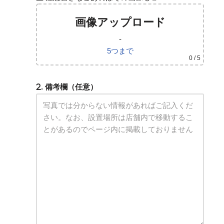
画像アップロード
-
5つまで
0
/ 5
. 備考欄（任意）