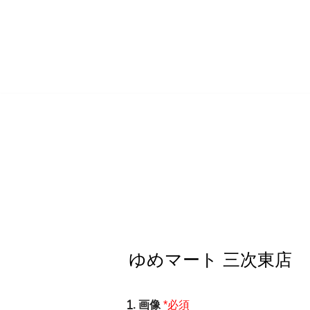
コ
ン
テ
ン
ツ
へ
ス
キ
ッ
プ
. 画像
*必須