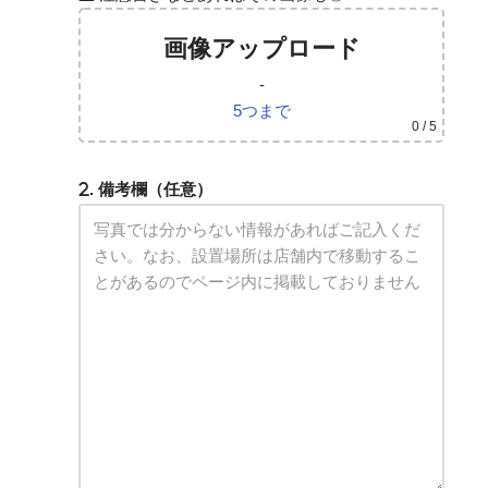
画像アップロード
-
5つまで
0
/ 5
. 備考欄（任意）