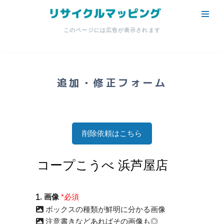
コ
このページには広告が表示されます
ン
テ
ン
ツ
追加・修正フォーム
へ
ス
キ
ッ
削除依頼はこちら
プ
. 画像
*必須
ボックスの種類が鮮明に分かる画像
注意書きなどあればその画像も◎