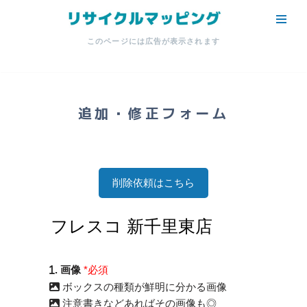
コ
このページには広告が表示されます
ン
テ
ン
ツ
追加・修正フォーム
へ
ス
キ
ッ
削除依頼はこちら
プ
. 画像
*必須
ボックスの種類が鮮明に分かる画像
注意書きなどあればその画像も◎