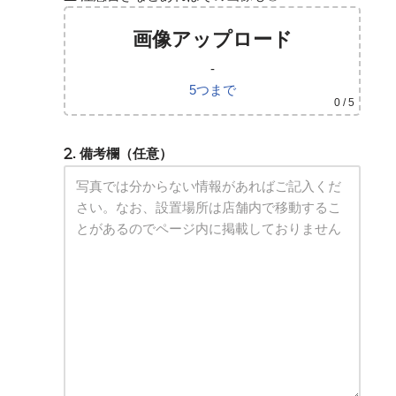
画像アップロード
-
5つまで
0
/ 5
. 備考欄（任意）