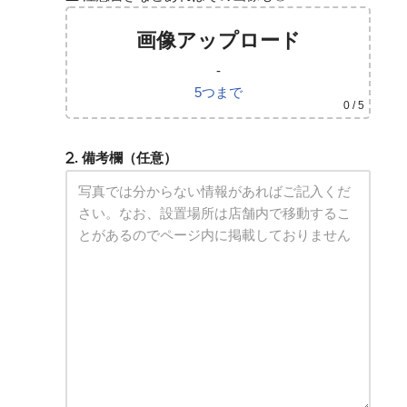
画像アップロード
-
5つまで
0
/ 5
. 備考欄（任意）