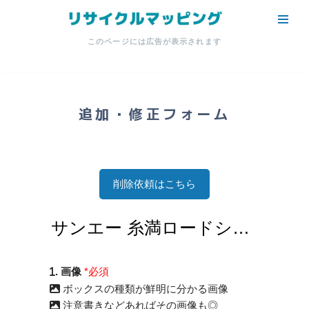
コ
このページには広告が表示されます
ン
テ
ン
ツ
追加・修正フォーム
へ
ス
キ
ッ
削除依頼はこちら
プ
. 画像
*必須
ボックスの種類が鮮明に分かる画像
注意書きなどあればその画像も◎