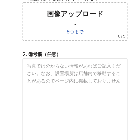
画像アップロード
-
5つまで
0
/ 5
. 備考欄（任意）