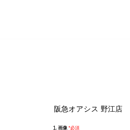
コ
ン
テ
ン
ツ
へ
ス
キ
ッ
プ
. 画像
*必須