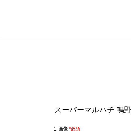
コ
ン
テ
ン
ツ
へ
ス
キ
ッ
プ
. 画像
*必須