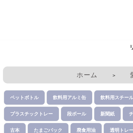
コ
ン
テ
ン
ツ
へ
ス
キ
ホーム
>
ッ
プ
ペットボトル
飲料用アルミ缶
飲料用スチー
プラスチックトレー
段ボール
新聞紙
古本
たまごパック
廃食用油
透明トレ