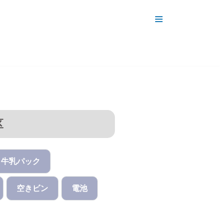
区
牛乳パック
空きビン
電池