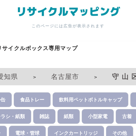
このページには広告が表示されます
リサイクルボックス専用マップ
愛知県
名古屋市
守山
>
>
ル缶
食品トレー
飲料用ペットボトルキャップ
チラシ・紙類
雑誌
紙類
小型家電
古着
ー
電球・管球
インクカートリッジ
その他