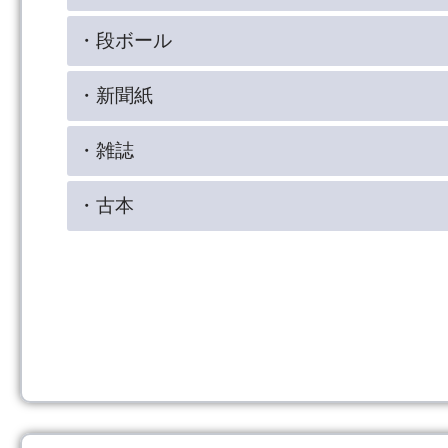
・段ボール
・新聞紙
・雑誌
・古本