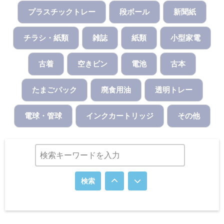
プラスチックトレー
段ボール
新聞紙
チラシ・紙類
雑誌
紙類
小型家電
古着
空きビン
電池
古本
たまごパック
廃食用油
透明トレー
電球・管球
インクカートリッジ
その他
検索