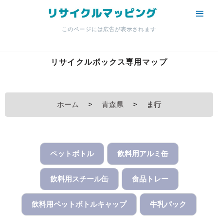
コ
このページには広告が表示されます
ン
テ
ン
リサイクルボックス専用マップ
ツ
へ
ス
ホーム
>
青森県
>
ま行
キ
ッ
プ
ペットボトル
飲料用アルミ缶
飲料用スチール缶
食品トレー
飲料用ペットボトルキャップ
牛乳パック