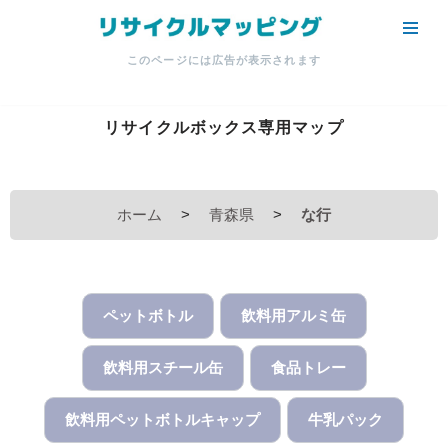
コ
このページには広告が表示されます
ン
テ
ン
リサイクルボックス専用マップ
ツ
へ
ス
ホーム
>
青森県
>
な行
キ
ッ
プ
ペットボトル
飲料用アルミ缶
飲料用スチール缶
食品トレー
飲料用ペットボトルキャップ
牛乳パック