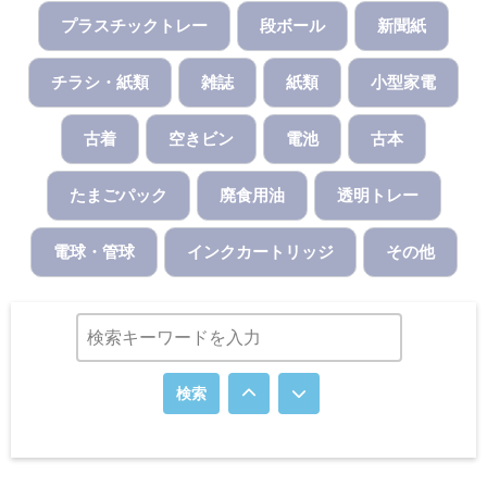
プラスチックトレー
段ボール
新聞紙
チラシ・紙類
雑誌
紙類
小型家電
古着
空きビン
電池
古本
たまごパック
廃食用油
透明トレー
電球・管球
インクカートリッジ
その他
検索