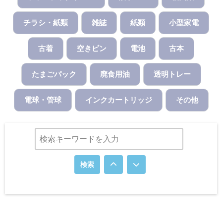
チラシ・紙類
雑誌
紙類
小型家電
古着
空きビン
電池
古本
たまごパック
廃食用油
透明トレー
電球・管球
インクカートリッジ
その他
検索