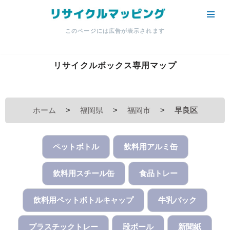
コ
このページには広告が表示されます
ン
テ
ン
リサイクルボックス専用マップ
ツ
へ
ス
ホーム
>
福岡県
>
福岡市
>
早良区
キ
ッ
プ
ペットボトル
飲料用アルミ缶
飲料用スチール缶
食品トレー
飲料用ペットボトルキャップ
牛乳パック
プラスチックトレー
段ボール
新聞紙