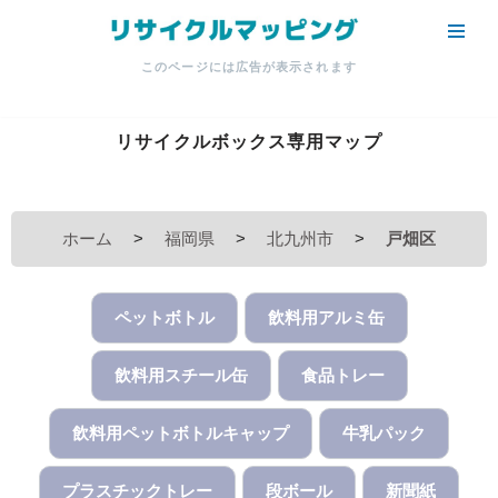
コ
このページには広告が表示されます
ン
テ
ン
リサイクルボックス専用マップ
ツ
へ
ス
ホーム
>
福岡県
>
北九州市
>
戸畑区
キ
ッ
プ
ペットボトル
飲料用アルミ缶
飲料用スチール缶
食品トレー
飲料用ペットボトルキャップ
牛乳パック
プラスチックトレー
段ボール
新聞紙