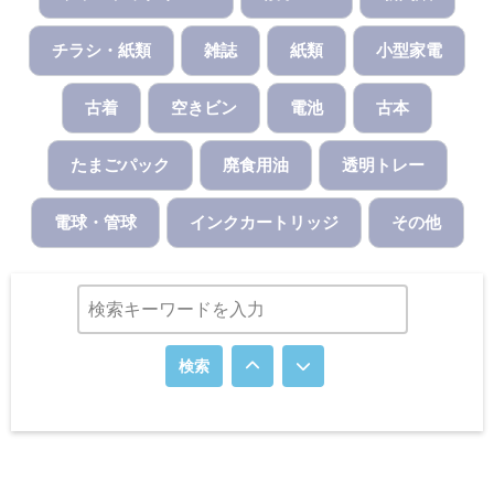
チラシ・紙類
雑誌
紙類
小型家電
古着
空きビン
電池
古本
たまごパック
廃食用油
透明トレー
電球・管球
インクカートリッジ
その他
検索