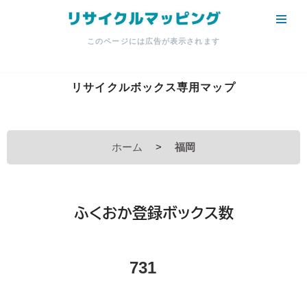
コ
このページには広告が表示されます
ン
テ
ン
リサイクルボックス専用マップ
ツ
へ
ス
ホーム
>
福岡
キ
ッ
プ
ふくおか登録ボックス数
731