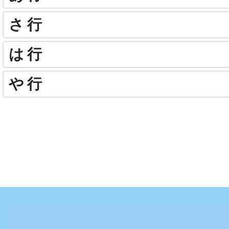
さ行
は行
や行