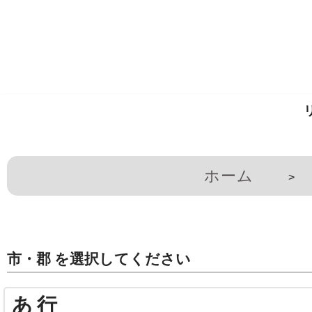
コ
ン
テ
ン
ツ
へ
ス
キ
ホーム
>
ッ
プ
市・郡 を選択してください
あ行