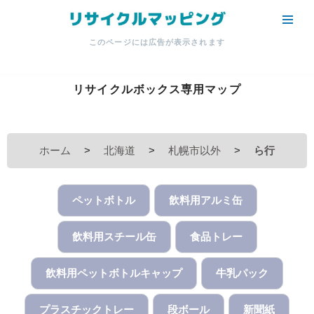
コ
このページには広告が表示されます
ン
テ
ン
リサイクルボックス専用マップ
ツ
へ
ス
ホーム
>
北海道
>
札幌市以外
>
ら行
キ
ッ
プ
ペットボトル
飲料用アルミ缶
飲料用スチール缶
食品トレー
飲料用ペットボトルキャップ
牛乳パック
プラスチックトレー
段ボール
新聞紙