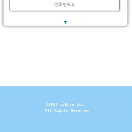
地図をみる
▼
©2023 aiHare Ltd.
 All Rights Reserved