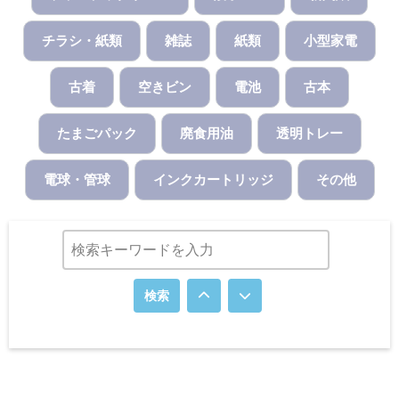
チラシ・紙類
雑誌
紙類
小型家電
古着
空きビン
電池
古本
たまごパック
廃食用油
透明トレー
電球・管球
インクカートリッジ
その他
検索