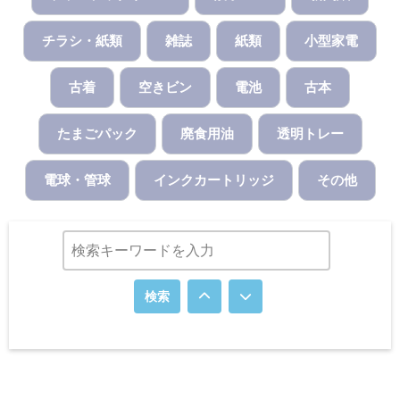
チラシ・紙類
雑誌
紙類
小型家電
古着
空きビン
電池
古本
たまごパック
廃食用油
透明トレー
電球・管球
インクカートリッジ
その他
検索