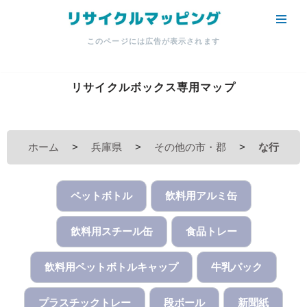
コ
このページには広告が表示されます
ン
テ
ン
リサイクルボックス専用マップ
ツ
へ
ス
ホーム
>
兵庫県
>
その他の市・郡
>
な行
キ
ッ
プ
ペットボトル
飲料用アルミ缶
飲料用スチール缶
食品トレー
飲料用ペットボトルキャップ
牛乳パック
プラスチックトレー
段ボール
新聞紙