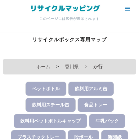
コ
このページには広告が表示されます
ン
テ
ン
リサイクルボックス専用マップ
ツ
へ
ス
ホーム
>
香川県
>
か行
キ
ッ
プ
ペットボトル
飲料用アルミ缶
飲料用スチール缶
食品トレー
飲料用ペットボトルキャップ
牛乳パック
プラスチックトレー
段ボール
新聞紙