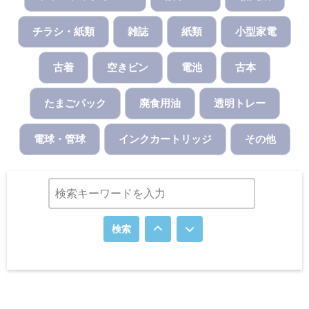
チラシ・紙類
雑誌
紙類
小型家電
古着
空きビン
電池
古本
たまごパック
廃食用油
透明トレー
電球・管球
インクカートリッジ
その他
検索