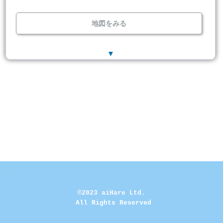
地図をみる
▼
©2023 aiHare Ltd.
 All Rights Reserved