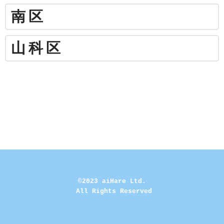
南区
山科区
©2023 aiHare Ltd.
 All Rights Reserved