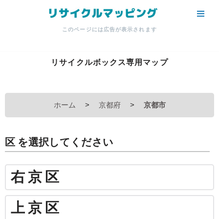
コ
このページには広告が表示されます
ン
テ
ン
リサイクルボックス専用マップ
ツ
へ
ス
ホーム
>
京都府
>
京都市
キ
ッ
プ
区 を選択してください
右京区
上京区