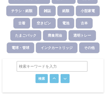
チラシ・紙類
雑誌
紙類
小型家電
古着
空きビン
電池
古本
たまごパック
廃食用油
透明トレー
電球・管球
インクカートリッジ
その他
検索