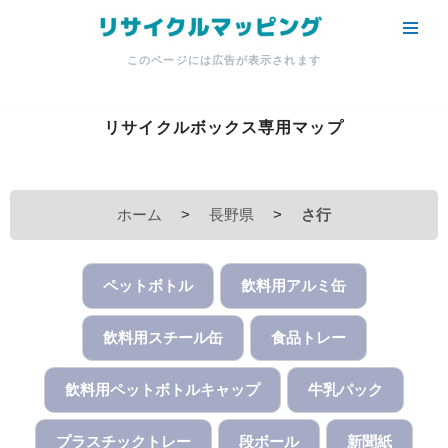
コ
このページには広告が表示されます
ン
テ
ン
リサイクルボックス専用マップ
ツ
へ
ス
ホーム
>
長野県
>
さ行
キ
ッ
プ
ペットボトル
飲料用アルミ缶
飲料用スチール缶
食品トレー
飲料用ペットボトルキャップ
牛乳パック
プラスチックトレー
段ボール
新聞紙