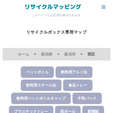
コ
このページには広告が表示されます
ン
テ
ン
リサイクルボックス専用マップ
ツ
へ
ス
ホーム
>
新潟県
>
新潟市
>
西区
キ
ッ
プ
ペットボトル
飲料用アルミ缶
飲料用スチール缶
食品トレー
飲料用ペットボトルキャップ
牛乳パック
プラスチックトレー
段ボール
新聞紙