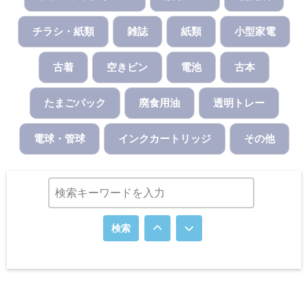
チラシ・紙類
雑誌
紙類
小型家電
古着
空きビン
電池
古本
たまごパック
廃食用油
透明トレー
電球・管球
インクカートリッジ
その他
検索