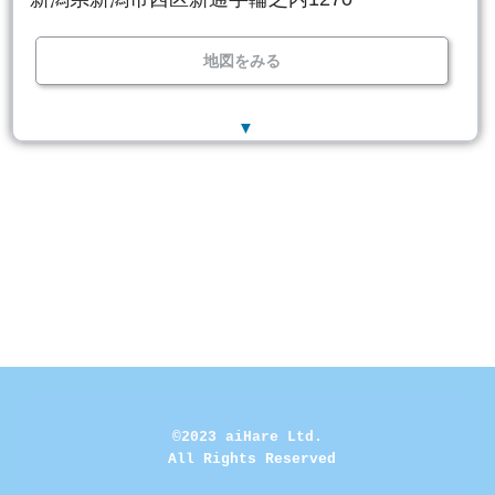
地図をみる
▼
©2023 aiHare Ltd.
 All Rights Reserved