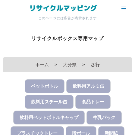
コ
このページには広告が表示されます
ン
テ
ン
リサイクルボックス専用マップ
ツ
へ
ス
ホーム
>
大分県
>
さ行
キ
ッ
プ
ペットボトル
飲料用アルミ缶
飲料用スチール缶
食品トレー
飲料用ペットボトルキャップ
牛乳パック
プラスチックトレー
段ボール
新聞紙