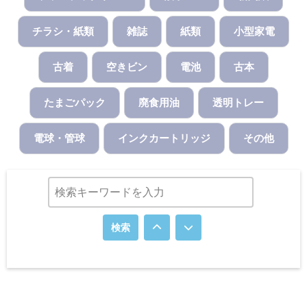
チラシ・紙類
雑誌
紙類
小型家電
古着
空きビン
電池
古本
たまごパック
廃食用油
透明トレー
電球・管球
インクカートリッジ
その他
検索