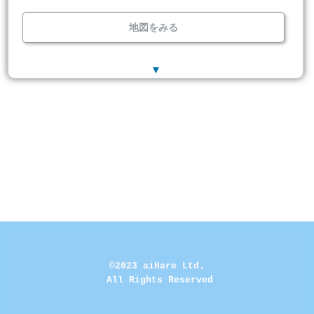
地図をみる
▼
©2023 aiHare Ltd.
 All Rights Reserved