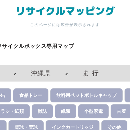
このページには広告が表示されます
リサイクルボックス専用マップ
沖縄県
ま行
>
>
ル缶
食品トレー
飲料用ペットボトルキャップ
チラシ・紙類
雑誌
紙類
小型家電
古着
ー
電球・管球
インクカートリッジ
その他