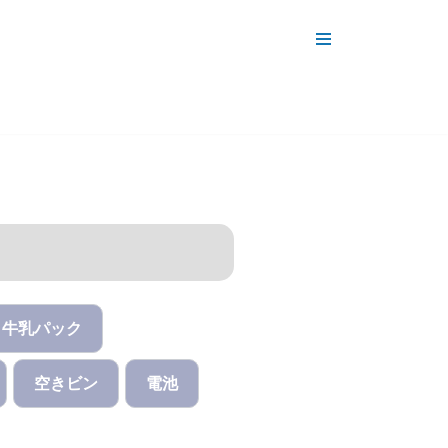
牛乳パック
空きビン
電池