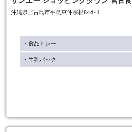
サンエー ショッピングタウン 宮古
沖縄県宮古島市平良東仲宗根844−1
・食品トレー
・牛乳パック