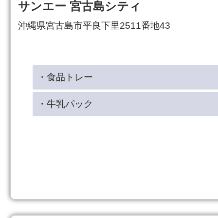
サンエー 宮古島シティ
沖縄県宮古島市平良下里2511番地43
・食品トレー
・牛乳パック