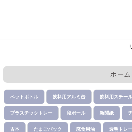
コ
ン
テ
ン
ツ
へ
ス
キ
ホーム
ッ
プ
ペットボトル
飲料用アルミ缶
飲料用スチー
プラスチックトレー
段ボール
新聞紙
古本
たまごパック
廃食用油
透明トレ