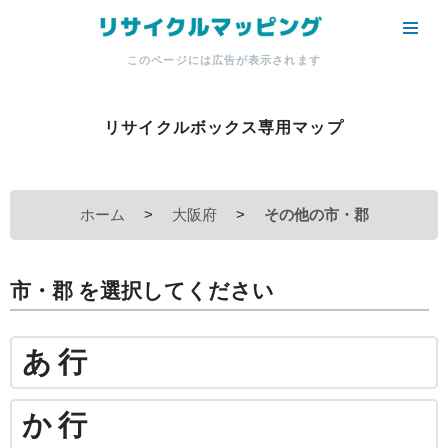
コ
このページには広告が表示されます
ン
テ
ン
リサイクルボックス専用マップ
ツ
へ
ス
ホーム
>
大阪府
>
その他の市・郡
キ
ッ
プ
市・郡 を選択してください
あ行
か行