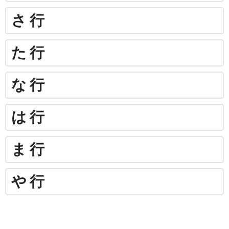
さ行
た行
な行
は行
ま行
や行