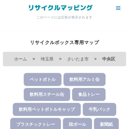
コ
このページには広告が表示されます
ン
テ
ン
リサイクルボックス専用マップ
ツ
へ
ス
ホーム
>
埼玉県
>
さいたま市
>
中央区
キ
ッ
プ
ペットボトル
飲料用アルミ缶
飲料用スチール缶
食品トレー
飲料用ペットボトルキャップ
牛乳パック
プラスチックトレー
段ボール
新聞紙