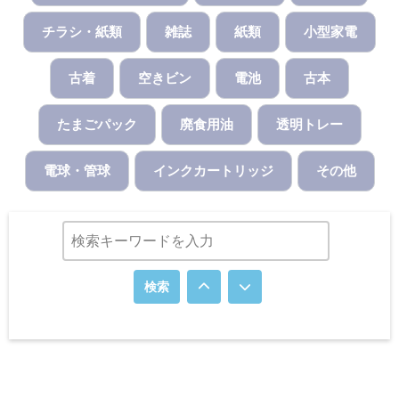
チラシ・紙類
雑誌
紙類
小型家電
古着
空きビン
電池
古本
たまごパック
廃食用油
透明トレー
電球・管球
インクカートリッジ
その他
検索