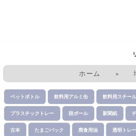
コ
ン
テ
ン
ツ
へ
ス
ホーム
>
キ
ッ
プ
ペットボトル
飲料用アルミ缶
飲料用スチー
プラスチックトレー
段ボール
新聞紙
古本
たまごパック
廃食用油
透明トレ