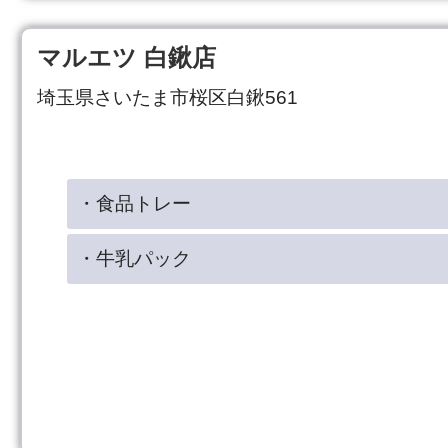
マルエツ 白鍬店
埼玉県さいたま市桜区白鍬561
・食品トレー
・牛乳パック