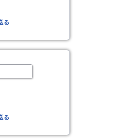
送る
送る