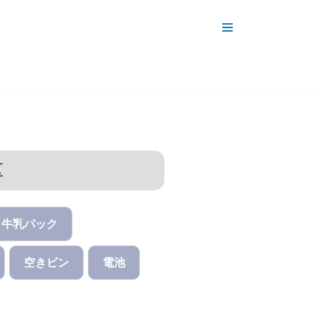
区
牛乳パック
空きビン
電池