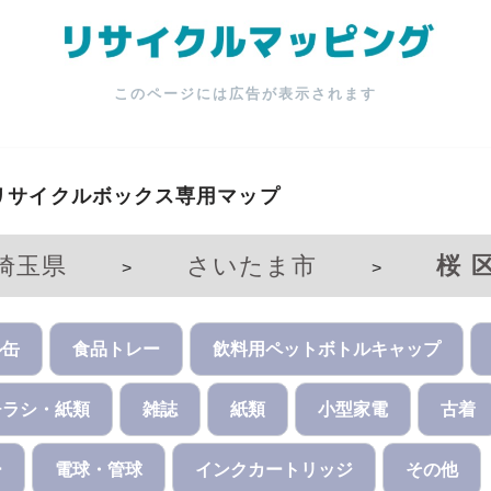
このページには広告が表示されます
リサイクルボックス専用マップ
埼玉県
さいたま市
桜
>
>
ル缶
食品トレー
飲料用ペットボトルキャップ
チラシ・紙類
雑誌
紙類
小型家電
古着
ー
電球・管球
インクカートリッジ
その他