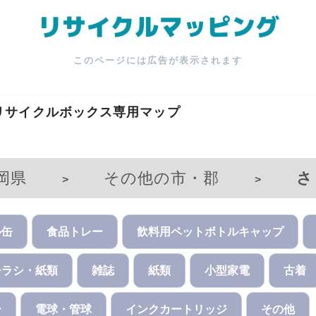
このページには広告が表示されます
リサイクルボックス専用マップ
岡県
その他の市・郡
>
>
ル缶
食品トレー
飲料用ペットボトルキャップ
チラシ・紙類
雑誌
紙類
小型家電
古着
ー
電球・管球
インクカートリッジ
その他