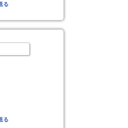
送る
送る