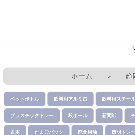
コ
ン
テ
ン
ツ
へ
ス
キ
ホーム
静
>
ッ
プ
ペットボトル
飲料用アルミ缶
飲料用スチー
プラスチックトレー
段ボール
新聞紙
古本
たまごパック
廃食用油
透明トレ