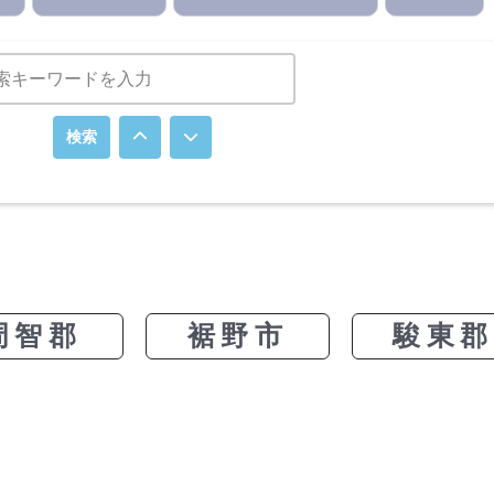
検索
周智郡
裾野市
駿東郡