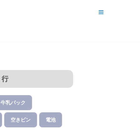
さ行
牛乳パック
空きビン
電池