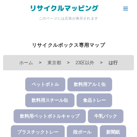
コ
このページには広告が表示されます
ン
テ
ン
リサイクルボックス専用マップ
ツ
へ
ス
ホーム
>
東京都
>
23区以外
>
は行
キ
ッ
プ
ペットボトル
飲料用アルミ缶
飲料用スチール缶
食品トレー
飲料用ペットボトルキャップ
牛乳パック
プラスチックトレー
段ボール
新聞紙