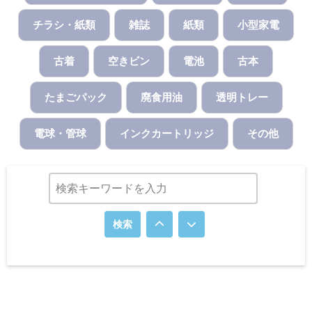
チラシ・紙類
雑誌
紙類
小型家電
古着
空きビン
電池
古本
たまごパック
廃食用油
透明トレー
電球・管球
インクカートリッジ
その他
検索