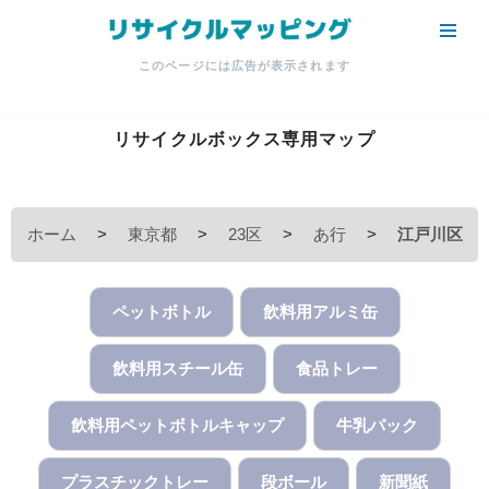
コ
このページには広告が表示されます
ン
テ
ン
リサイクルボックス専用マップ
ツ
へ
ス
ホーム
>
東京都
>
23区
>
あ行
>
江戸川区
キ
ッ
プ
ペットボトル
飲料用アルミ缶
飲料用スチール缶
食品トレー
飲料用ペットボトルキャップ
牛乳パック
プラスチックトレー
段ボール
新聞紙