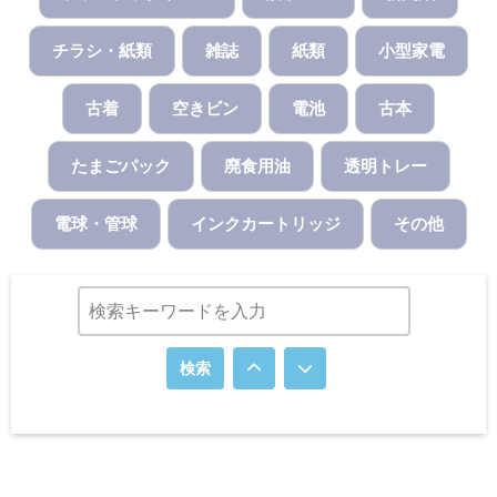
チラシ・紙類
雑誌
紙類
小型家電
古着
空きビン
電池
古本
たまごパック
廃食用油
透明トレー
電球・管球
インクカートリッジ
その他
検索