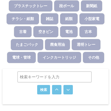
プラスチックトレー
段ボール
新聞紙
チラシ・紙類
雑誌
紙類
小型家電
古着
空きビン
電池
古本
たまごパック
廃食用油
透明トレー
電球・管球
インクカートリッジ
その他
検索