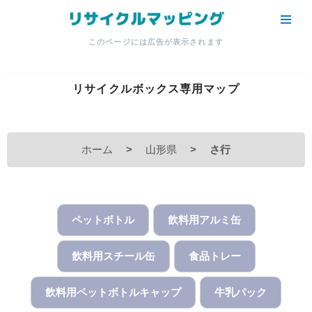
コ
このページには広告が表示されます
ン
テ
ン
リサイクルボックス専用マップ
ツ
へ
ス
ホーム
>
山形県
>
さ行
キ
ッ
プ
ペットボトル
飲料用アルミ缶
飲料用スチール缶
食品トレー
飲料用ペットボトルキャップ
牛乳パック